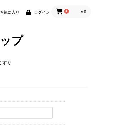
0
￥0
お気に入り
ログイン
ップ
くすり
佐藤製薬
大正製薬
大木製薬
東邦製薬